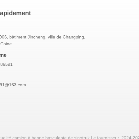
rapidement
06, bâtiment Jincheng, ville de Changping,
 Chine
mme
586591
591@163.com
ualité camion à benne basculante de sinotruk Le fournisseur. 2024-20