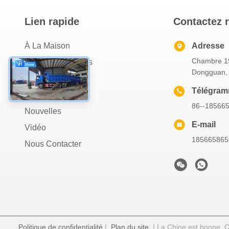
Lien rapide
Contactez 
À La Maison
Adresse
Chambre 19
À Propos De Nous
Dongguan,
Produits
Télégra
Les Affaires
86--18566
Nouvelles
E-mail
Vidéo
18566586
Nous Contacter
Politique de confidentialité
|
Plan du site
| La Chine est bonne. Q