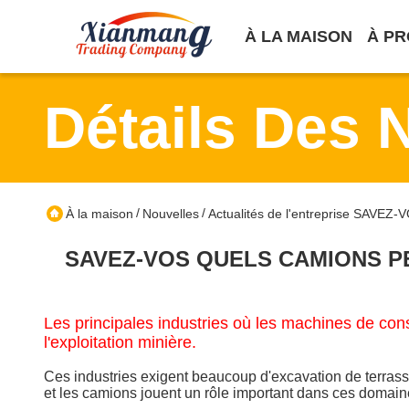
À LA MAISON
À PR
Détails Des 
/
/
À la maison
Nouvelles
Actualités de l'entreprise S
SAVEZ-VOS QUELS CAMIONS P
Les principales industries où les machines de const
l'exploitation minière.
Ces industries exigent beaucoup d'excavation de terrasse
et les camions jouent un rôle important dans ces domain