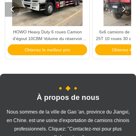


HOWO Heavy Duty 6 roues Camion
6x6 camions de dé
d'égout 10CBM Volume du réservoir
25T 10 roues 30 cub
Couleur rouge Manche gauche
diesel SINOTRUK c
Obtenez le meilleur prix
Obtenez le m
roues à conduite 
bon 
À propos de nous
Nous sommes de la ville de Gao 'an, province du Jiangxi,
en Chine. est une usine d'exportation de camions chinois
professionnels. Cliquez: "Contactez-moi pour plus