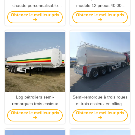
chaude personnalisable
modèle 12 pneus 40 000
avec 50 tonnes de charge
litres 45 000 litres réservoir
Obtenez le meilleur prix
Obtenez le meilleur prix
utile maximale
de carburant semi-remorque
11800*2500*3700 mm
(couleur optionnelle du
Suspension mécanique
client)
Lpg pétroliers semi-
Semi-remorque à trois roues
remorques trois essieux
et trois essieux en alliage
lourdes suspension
d'aluminium, réservoir de
Obtenez le meilleur prix
Obtenez le meilleur prix
mécanique/aérienne avec
carburant, avec système de
pneus 12r20
freinage à double ligne et
charge utile maximale de 50