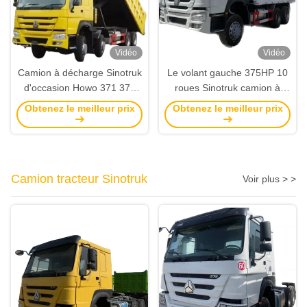
Vidéo
Vidéo
Camion à décharge Sinotruk
Le volant gauche 375HP 10
d'occasion Howo 371 375
roues Sinotruk camion à
Weichai Camion à décharge
ordures 30 tonnes
Obtenez le meilleur prix
Obtenez le meilleur prix
6x4 300-400L réservoir de
d'occasion 6x4 HOWO
carburant
Tipper
Camion tracteur Sinotruk
Voir plus > >