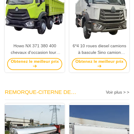
Howo NX 371 380 400
6*4 10 roues diesel camions
chevaux d'occasion lourd
à bascule Sino camion
6x4 8x4 déchargeuse à
Sinotruck HOWO NX avec
Obtenez le meilleur prix
Obtenez le meilleur prix
bascule Sinotruk et moteur
moteur WEICHAI HOHAN
WEICHAI pour Hohan
camions à décharge
REMORQUE-CITERNE DE
Voir plus > >
CARBURANT