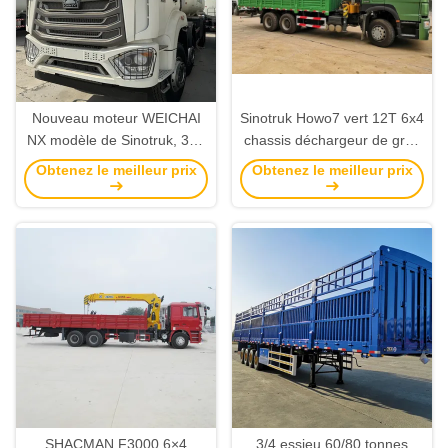
Nouveau moteur WEICHAI
Sinotruk Howo7 vert 12T 6x4
NX modèle de Sinotruk, 380
chassis déchargeur de grue
chevaux-Sprinkler d'eau
boom bien vendu en Afrique.
Obtenez le meilleur prix
Obtenez le meilleur prix
avec une batterie et le volant
à main droite, est adapté
pour la suppression de la
poussière dans les villes de
pays tels que le Kenya, la
Tanzanie et
SHACMAN F3000 6×4
3/4 essieu 60/80 tonnes