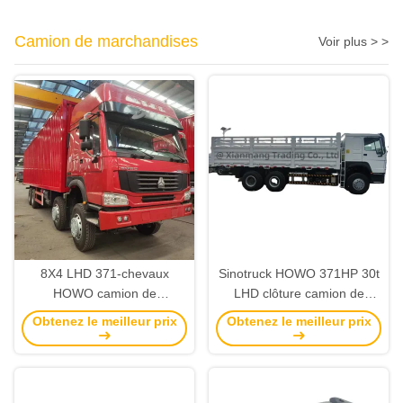
Camion de marchandises
Voir plus > >
8X4 LHD 371-chevaux
Sinotruck HOWO 371HP 30t
HOWO camion de
LHD clôture camion de
chargement avec direction
chargement camion Dolly
Obtenez le meilleur prix
Obtenez le meilleur prix
personnalisable et pneu de
planche murale de côté
configuration de puissance
complet
12.00R20 moteur WEICHAI