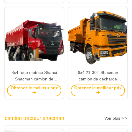
8x4 roue motrice Shanxi
6x4 21-30T Shacman
Shacman camion de
camion de décharge
décharge X3000 Euro 3 6
carburant diesel type 350hp
Obtenez le meilleur prix
Obtenez le meilleur prix
cylindres
avec climatiseur
automatique
camion tracteur shacman
Voir plus > >