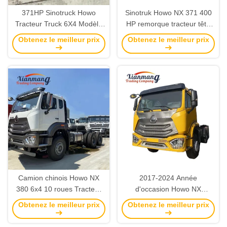
371HP Sinotruck Howo
Sinotruk Howo NX 371 400
Tracteur Truck 6X4 Modèle
HP remorque tracteur tête
avec moteur SinotruckE et
de camion avec direction
Obtenez le meilleur prix
Obtenez le meilleur prix
RHD personnalisé
gauche et sans régulateur
de vitesse
Camion chinois Howo NX
2017-2024 Année
380 6x4 10 roues Tracteur
d'occasion Howo NX
camions 400 chevaux
camions tracteurs 371 380
Obtenez le meilleur prix
Obtenez le meilleur prix
Pouvoir gauche Conduire à
400 chevaux 6x4 10 roues
main gauche
remorque Tête de camion