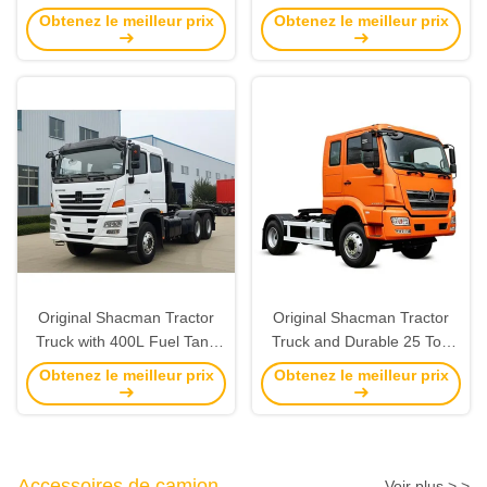
Number
Original for Your Heavy Duty
Obtenez le meilleur prix
Obtenez le meilleur prix
6150*2500*3210mm for Your
Needs
Benefit
Original Shacman Tractor
Original Shacman Tractor
Truck with 400L Fuel Tank
Truck and Durable 25 Ton
and 000kg Gross Vehicle
GVW Haulage for Heavy-
Obtenez le meilleur prix
Obtenez le meilleur prix
Weight
Duty Transportation
Accessoires de camion
Voir plus > >