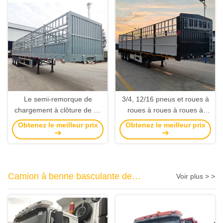
Le semi-remorque de
3/4, 12/16 pneus et roues à
chargement à clôture de 12
roues à roues à roues à
pneus à 3 essieux est
roues (dimensions:
Obtenez le meilleur prix
Obtenez le meilleur prix
équipé d'une suspension
12400x2500x3650mm)
mécanique et d'un train
d'atterrissage standard de
28 tonnes
Camion à benne basculante de
Voir plus > >
SHACMAN