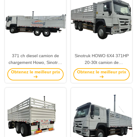
371 ch diesel camion de
Sinotruk HOWO 6X4 371HP
chargement Howo, Sinotruk
20-30t camion de
6*4 10 roues camion de
chargement de clôture 3
Obtenez le meilleur prix
Obtenez le meilleur prix
chargement utilisé
essieux utilisés remorque à
barre de traction