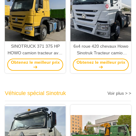
SINOTRUCK 371 375 HP
6x4 roue 420 chevaux Howo
HOWO camion tracteur avec
Sinotruk Tracteur camion
la tête WEICHAI et le couple
utilisé Système multimédia
Obtenez le meilleur prix
Obtenez le meilleur prix
maximum
Euro 2
Véhicule spécial Sinotruk
Voir plus > >