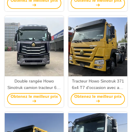
Obtenez le meilleur prix
Obtenez le meilleur prix
remorque Tracteur
EURO 5
remorque
Double rangée Howo
Tracteur Howo Sinotruk 371
Sinotruk camion tracteur 6x4
6x4 T7 d'occasion avec axe
610hp 10 roues d'occasion
avant 7.5T 6 cylindres
Obtenez le meilleur prix
Obtenez le meilleur prix