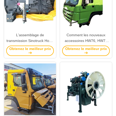
L'assemblage de
Comment les nouveaux
transmission Sinotruck Howo
accessoires HW76, HW70
HW19710 forte fiabilité,
peuvent être sélectionnés
Obtenez le meilleur prix
Obtenez le meilleur prix
faible coût d'entretien et haut
rendement