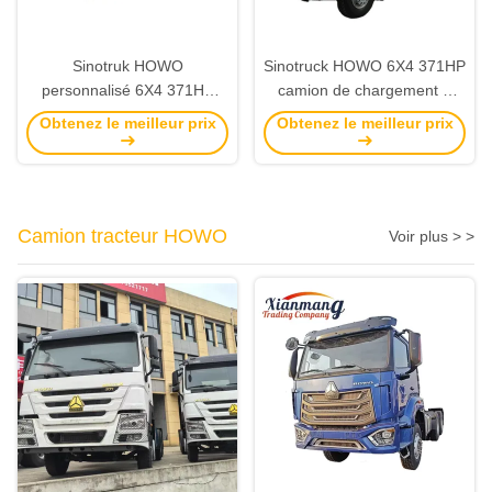
Sinotruk HOWO
Sinotruck HOWO 6X4 371HP
personnalisé 6X4 371HP
camion de chargement à
400HP 35t camion de
clôture, 3 essieux remorque
Obtenez le meilleur prix
Obtenez le meilleur prix
marchandises d'occasion 3
à barre de traction À vendre
essieux remorque à barre de
traction
Camion tracteur HOWO
Voir plus > >