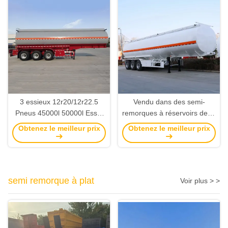
tonnes de l'original
3 essieux 12r20/12r22.5
Vendu dans des semi-
Pneus 45000l 50000l Essai
remorques à réservoirs de 2,
d'origine en acier inoxydable
3 et 4 essieux d'une capacité
Obtenez le meilleur prix
Obtenez le meilleur prix
réservoir de pétrole camion
de 45 000 à 50 000 litres (42
réservoir de pétrole
mètres cubes) avec 4
remorque Ventes en usine
réservoirs individuels en
aluminium et en acier
semi remorque à plat
inoxydable.
Voir plus > >