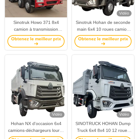
Vidéo
Sinotruk Howo 371 8x4
Sinotruk Hohan de seconde
camion à transmission
main 6x4 10 roues camion
manuelle 10-12 roue 30
de décharge U Shape Howo
Obtenez le meilleur prix
Obtenez le meilleur prix
tonnes diesel sable droit
NX 380HP camion de
camion lourd segment utilisé
dépoussiérage minier
pour l'exploitation minière
Vidéo
Vidéo
Hohan NX d'occasion 6x4
SINOTRUCK HOHAN Dump
camions-déchargeurs lourds
Truck 6x4 8x4 10 12 roues
Sinotruk Howo 6*4 10 roues
LHD RHD HOWO NX