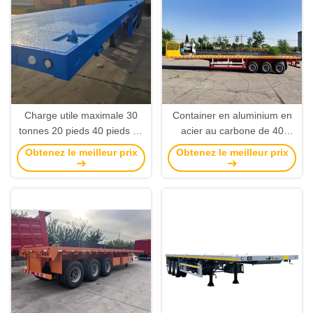
Charge utile maximale 30
Container en aluminium en
tonnes 20 pieds 40 pieds 45
acier au carbone de 40
pieds conteneur camion plat
pieds pour le transport de
Obtenez le meilleur prix
Obtenez le meilleur prix
pour le transport de
plaques plates semi-
matériaux de construction
remorques pneumatiques
d'origine (12R20)