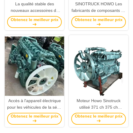
La qualité stable des
SINOTRUCK HOWO Les
nouveaux accessoires de
fabricants de composants de
cabine HOWO HW76 de
moteur vendent des moteurs
Obtenez le meilleur prix
Obtenez le meilleur prix
SinoTRUK, la quantité
de camion de 6 bar de 371
minimale de commande du
ch WD615.47
nouveau modèle 2016 est
de 1 pièce
Accès à l'appareil électrique
Moteur Howo Sinotruck
pour les véhicules de la série
utilisé 371 ch 375 ch
SINOTRUCK HOWO 371 HP
Wd615.47 Wd615.69 Euro II
Obtenez le meilleur prix
Obtenez le meilleur prix
Euro II Wd615.36 Wd615.47
Pièces détachées de
camions Diesel