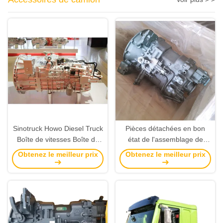
Sinotruck Howo Diesel Truck
Pièces détachées en bon
Boîte de vitesses Boîte de
état de l'assemblage de
vitesses Les pièces sont
transmission manuelle du
Obtenez le meilleur prix
Obtenez le meilleur prix
utilisées pour l'entretien et le
camion Sinotruk Howo type
remplacement
HW19710 à 10 vitesses