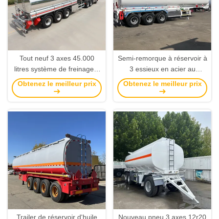
Tout neuf 3 axes 45.000
Semi-remorque à réservoir à
litres système de freinage à
3 essieux en acier au
double freinage à air de
carbone d'une capacité de
Obtenez le meilleur prix
Obtenez le meilleur prix
ligne
45 000 litres et de 5 cabines
en option
Trailer de réservoir d'huile
Nouveau pneu 3 axes 12r20