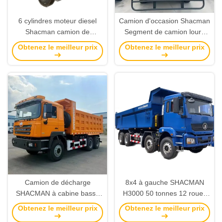
6 cylindres moteur diesel
Camion d'occasion Shacman
Shacman camion de
Segment de camion lourd
décharges F3000 2022 usé
Volant gauche pour le
Obtenez le meilleur prix
Obtenez le meilleur prix
transport minier
Camion de décharge
8x4 à gauche SHACMAN
SHACMAN à cabine basse
H3000 50 tonnes 12 roues
F3000 6x4 30Ton 20Ton 10
camion à bascule 380HP
Obtenez le meilleur prix
Obtenez le meilleur prix
roue à bascule