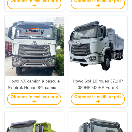
Obtenez le meilleur prix
Obtenez le meilleur prix
20 30 40 tonnes camions-
Camion à rouleaux usagé
déchargeurs miniers
avec moteur WEICHAI
Howo NX camion à bascule
Howo 6x4 10 roues 371HP
Sinotruk Hohan 8*4 camions
380HP 400HP Euro 3
de décharge 12 roues U Box
rouleau de décharge à
Obtenez le meilleur prix
Obtenez le meilleur prix
pour le marché international
bascule routeur manuel
avec 2 changements en
fenêtres et moteur
arrière
personnalisable