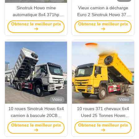
Sinotruk Howo mine
Vieux camion à décharge
automatique 8x4 371hp
Euro 2 Sinotruk Howo 371
camion de décharge de
camion à remontage 8
Obtenez le meilleur prix
Obtenez le meilleur prix
sable 40 tonnes 60 tonnes
tonnes à main droite
en Afrique
Vidéo
Vidéo
10 roues Sinotruk Howo 6x4
10 roues 371 chevaux 6x4
camion à bascule 20CBM
Used 25 Tonnes Howo
Capacité Howo camion à
Dump Truck avec longueur
Obtenez le meilleur prix
Obtenez le meilleur prix
décharge LHD Drive
du réservoir de chargement
5,3-6,2M