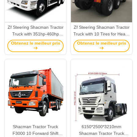
Zf Steering Shacman Tractor
Zf Steering Shacman Tractor
Truck with 351hp-460hp
Truck with 10 Tires for Heavy
Horse Power and 315 /
Load Capacity and Smooth
Obtenez le meilleur prix
Obtenez le meilleur prix
80R22.5 Tires
Wheel Steering
Shacman Tractor Truck
6150*2500*3210mm
F3000 10 Forward Shift
Shacman Tractor Truck