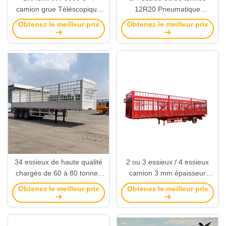
camion grue Téléscopique
12R20 Pneumatique
camion-boom Boom camion
Fermeture de chargement
Obtenez le meilleur prix
Obtenez le meilleur prix
peut tourner, étirer, soulever
de bétail Semi-remorque
en fonction des besoins.
remorque de transport
d'animaux avec système de
freinage double ligne
34 essieux de haute qualité
2 ou 3 essieux / 4 essieux
chargés de 60 à 80 tonnes
camion 3 mm épaisseur
de fret agricole
grille plaque cadre plancher
Obtenez le meilleur prix
Obtenez le meilleur prix
remorque murale latérale
semi-remorque clôture semi-
remorque