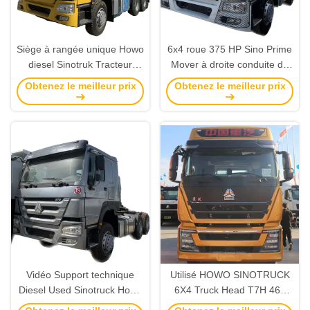
Siège à rangée unique Howo
6x4 roue 375 HP Sino Prime
diesel Sinotruk Tracteur
Mover à droite conduite de
camion camion lourd Unité
la main utilisée remorque
Obtenez le meilleur prix
Obtenez le meilleur prix
de tracteur 6x4
tracteur tête de camion
Vidéo Support technique
Utilisé HOWO SINOTRUCK
Diesel Used Sinotruck Howo
6X4 Truck Head T7H 460
Tracteur Truck 375HP
Truck tracteur avec émission