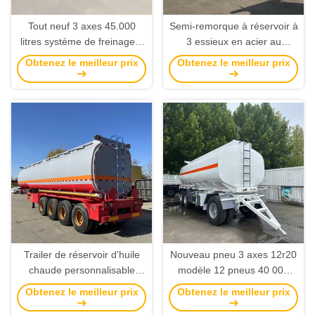
Tout neuf 3 axes 45.000
Semi-remorque à réservoir à
litres système de freinage à
3 essieux en acier au
double freinage à air de
carbone d'une capacité de
Obtenez le meilleur prix
Obtenez le meilleur prix
ligne
45 000 litres et de 5 cabines
en option
Trailer de réservoir d'huile
Nouveau pneu 3 axes 12r20
chaude personnalisable
modèle 12 pneus 40 000
avec 50 tonnes de charge
litres 45 000 litres réservoir
Obtenez le meilleur prix
Obtenez le meilleur prix
utile maximale
de carburant semi-remorque