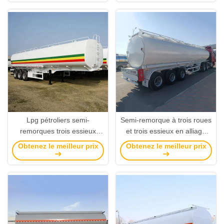
11800*2500*3700 mm
(couleur optionnelle du
Suspension mécanique
client)
Lpg pétroliers semi-
Semi-remorque à trois roues
remorques trois essieux
et trois essieux en alliage
lourdes suspension
d'aluminium, réservoir de
Obtenez le meilleur prix
Obtenez le meilleur prix
mécanique/aérienne avec
carburant, avec système de
pneus 12r20
freinage à double ligne et
charge utile maximale de 50
tonnes de l'original