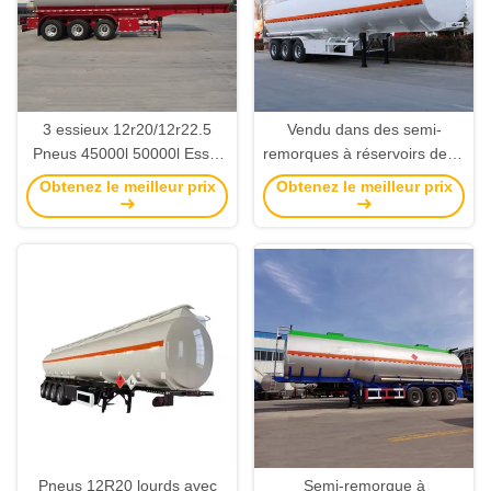
3 essieux 12r20/12r22.5
Vendu dans des semi-
Pneus 45000l 50000l Essai
remorques à réservoirs de 2,
d'origine en acier inoxydable
3 et 4 essieux d'une capacité
Obtenez le meilleur prix
Obtenez le meilleur prix
réservoir de pétrole camion
de 45 000 à 50 000 litres (42
réservoir de pétrole
mètres cubes) avec 4
remorque Ventes en usine
réservoirs individuels en
aluminium et en acier
inoxydable.
Pneus 12R20 lourds avec
Semi-remorque à