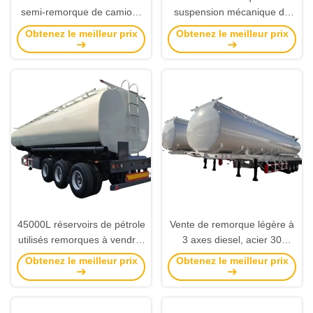
semi-remorque de camion-
suspension mécanique de
citerne de type boulonné
45000L avec axe d'origine à
Obtenez le meilleur prix
Obtenez le meilleur prix
JOST 2 "/ 3,5 " spécialement
3 essieux et pneus 12R20
conçus pour le transport de
pour le transport de pétrole
carburant et de pétrole.
brut
45000L réservoirs de pétrole
Vente de remorque légère à
utilisés remorques à vendre,
3 axes diesel, acier 30
3 essieux 3 compartiments
tonnes
Obtenez le meilleur prix
Obtenez le meilleur prix
réservoirs de carburant
semi-remorque