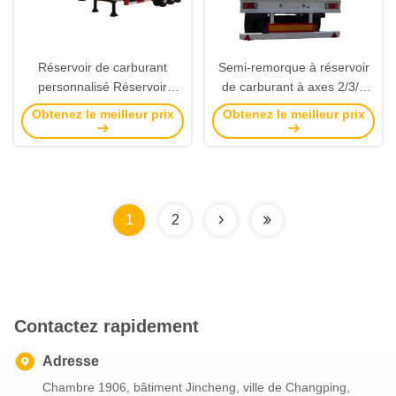
valeur de la valeur de la
valeur de la valeur de la
valeur de la valeur de la
Réservoir de carburant
Semi-remorque à réservoir
valeur de la valeur de la
personnalisé Réservoir
de carburant à axes 2/3/4
valeur de la valeur de la
pétrolier Réservoir
personnalisée avec capacité
valeur de la valeur de la
Obtenez le meilleur prix
Obtenez le meilleur prix
d'essence Réservoir diesel
4000/45000 litres
valeur de la valeur de la
Benzine 2/3/4 Axle Réservoir
valeu
de camion Réservoir
1
2
Contactez rapidement
Adresse
Chambre 1906, bâtiment Jincheng, ville de Changping,