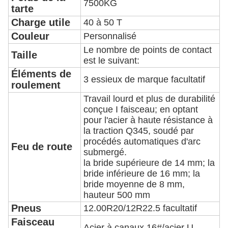
7500KG
tarte
Charge utile
40 à 50 T
Couleur
Personnalisé
Le nombre de points de contact
Taille
est le suivant:
Éléments de
3 essieux de marque facultatif
roulement
Travail lourd et plus de durabilité
conçue I faisceau; en optant
pour l'acier à haute résistance à
la traction Q345, soudé par
procédés automatiques d'arc
Feu de route
submergé.
la bride supérieure de 14 mm; la
bride inférieure de 16 mm; la
bride moyenne de 8 mm,
hauteur 500 mm
Pneus
12.00R20/12R22.5 facultatif
Faisceau
Acier à canaux 16#/acier U