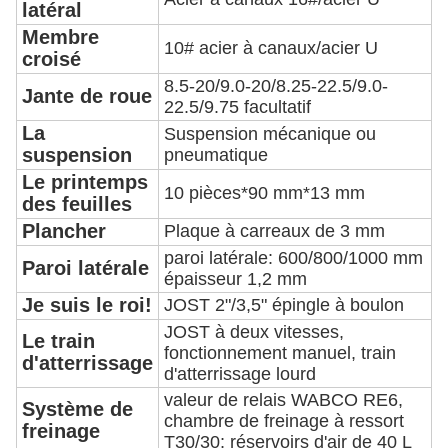
latéral
Membre
10# acier à canaux/acier U
croisé
8.5-20/9.0-20/8.25-22.5/9.0-
Jante de roue
22.5/9.75 facultatif
La
Suspension mécanique ou
suspension
pneumatique
Le printemps
10 pièces*90 mm*13 mm
des feuilles
Plancher
Plaque à carreaux de 3 mm
paroi latérale: 600/800/1000 mm
Paroi latérale
épaisseur 1,2 mm
Je suis le roi!
JOST 2"/3,5" épingle à boulon
JOST à deux vitesses,
Le train
fonctionnement manuel, train
d'atterrissage
d'atterrissage lourd
valeur de relais WABCO RE6,
Système de
chambre de freinage à ressort
freinage
T30/30; réservoirs d'air de 40 L