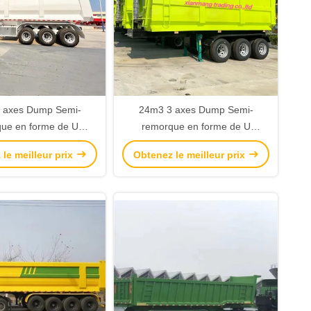
 axes Dump Semi-
24m3 3 axes Dump Semi-
ue en forme de U
remorque en forme de U
de seau (taille 9400
standard de seau (taille 9400
le meilleur prix
Obtenez le meilleur prix
00 mm × 3300 mm)
mm × 2400 mm × 3300 mm)