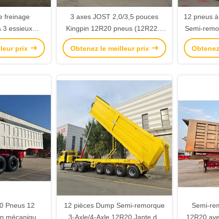
 freinage
3 axes JOST 2,0/3,5 pouces
12 pneus à
 3 essieux
Kingpin 12R20 pneus (12R22.5
Semi-remo
soupape de
peut être personnalisé) Dump
épaisseur 
leur prix
Obtenez le meilleur prix
Obtenez 
2R20
Semi-remorque
mm et train
20 Pneus 12
12 pièces Dump Semi-remorque
Semi-re
on mécanique
3-Axle/4-Axle 12R20 Jante de
12R20 avec 