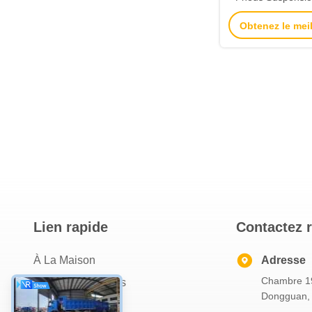
(La suspension du
Obtenez le meil
peut être personn
client) Semi-
décha
Lien rapide
Contactez 
À La Maison
Adresse
Chambre 19
À Propos De Nous
Dongguan,
Produits