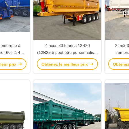
remorque à
4 axes 80 tonnes 12R20
24m3 3
ier 60T à 4
(12R22.5 peut être personnalisé)
remorq
 remorques à
Pneus Original Axle Dump Semi-
standard 
leur prix
Obtenez le meilleur prix
Obtenez 
onnes dans la
remorque U-Bucket
mm × 24
'exploitation
re