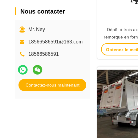
Nous contacter
Mr. Ney
Dépôt à trois a
remorque en forme
18566586591@163.com
de boîte (diamèt
Obtenez le meil
9200x2200x
18566586591
Contactez-nous maintenant