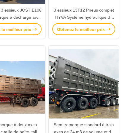
 3 essieux JOST E100
3 essieux 13T12 Pneus complet
rque à décharge avec
HYVA Système hydraulique de
de paroi latérale de 6
levage cylindre de levage Dump
le meilleur prix
Obtenez le meilleur prix
 d'atterrissage à deux
Semi-remorque
vitesses
morque à deux axes
Semi-remorque standard à trois
taille de boîte, taille
axes de 24 m3 de volume et de