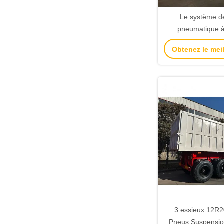
Le système de
pneumatique à
WABCO RE 6 à 
Obtenez le meil
relais 1
3 essieux 12R
Pneus Suspensi