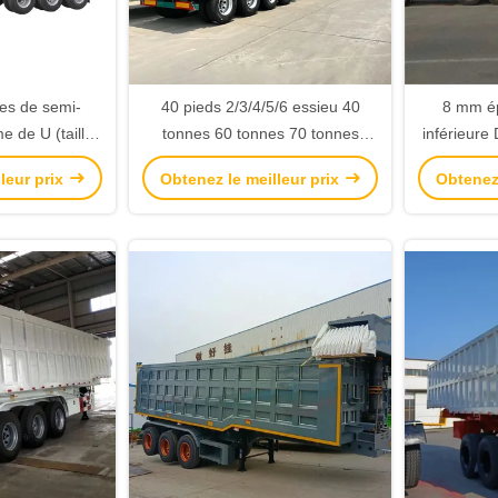
xes de semi-
40 pieds 2/3/4/5/6 essieu 40
8 mm ép
 de U (taille
tonnes 60 tonnes 70 tonnes
inférieur
re intérieur)
remorque arrière remorque
avec 
leur prix
Obtenez le meilleur prix
Obtenez 
1200mm)
dépoussiérage camions semi-
personn
remorques
Suspe