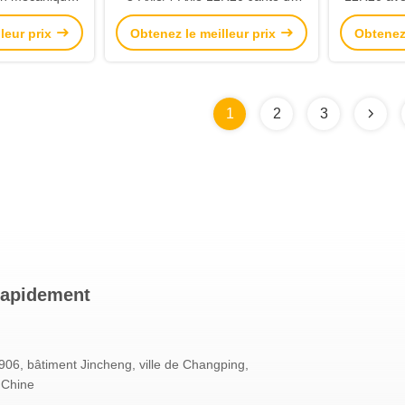
 coussin d'air
pneu 8.25-22.5 Couleur
intérieu
leur prix
Obtenez le meilleur prix
Obtenez 
alisée par le
personnalisable
remorque à
rge
1
2
3
rapidement
06, bâtiment Jincheng, ville de Changping,
 Chine