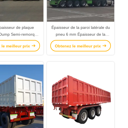
aisseur de plaque
Épaisseur de la paroi latérale du
e Dump Semi-remorque
pneu 6 mm Épaisseur de la
3/4 axe Original
plaque inférieure 8 mm 24 m3
le meilleur prix
Obtenez le meilleur prix
alisable FUWA/BPW
Semi-remorque de décharge
nsion mécanique
américaine