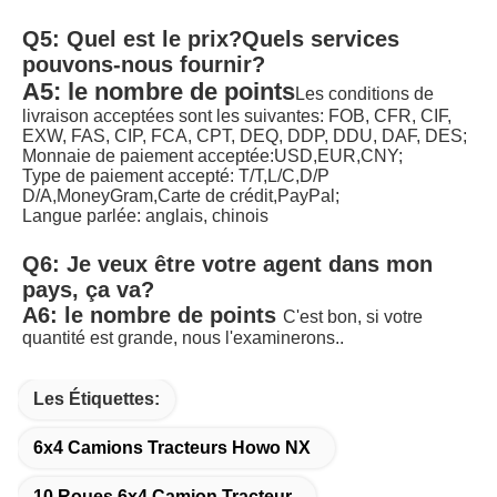
Q5: Quel est le prix?
Quels services 
pouvons-nous fournir?
A5: le nombre de points
Les conditions de 
livraison acceptées sont les suivantes: FOB, CFR, CIF, 
EXW, FAS, CIP, FCA, CPT, DEQ, DDP, DDU, DAF, DES;
Monnaie de paiement acceptée:USD,EUR,CNY;
Type de paiement accepté: T/T,L/C,D/P 
D/A,MoneyGram,Carte de crédit,PayPal;
Langue parlée: anglais, chinois
Q6: Je veux être votre agent dans mon 
pays, ça va?
A6: le nombre de points
C'est bon, si votre 
quantité est grande, nous l'examinerons.
.
Les Étiquettes:
6x4 Camions Tracteurs Howo NX
10 Roues 6x4 Camion Tracteur