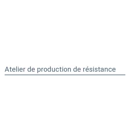
Nous surveillons le processus de l'usine au 
port désigné par le client pour nous assurer 
que les produits du client arrivent à destination 
avec précision et en toute sécurité.
1- Le camion est placé sur le pont.
2Par Ro Ro Shipment, le camion est placé dans la cabine.
3- Par expédition en conteneur à plateau.
Profil de l'entreprise