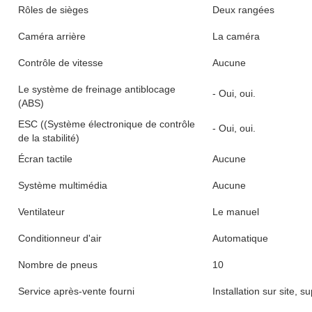
Type de combustible
Diesel
capacité du moteur
> 8L
Bottes à gaz
6
Marque de boîte de vitesses
Le groupe SINOTRU
Type de transmission
Le manuel
Numéro du quart de travail
12
Numéro de quart inverse
2
Le couple maximal ((Nm)
≥ 2500Nm
Poids brut du véhicule
>= 30000 kg
Capacité (charge)
41 - 50 t
capacité du réservoir de carburant
300 à 400 litres