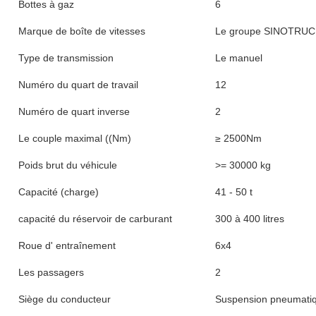
Spécification
point
valeur
Condition
Utilisé et neuf
Direction
À gauche / à droite
Puissance de cheval
351 à 450 ch
Norme d'émission
Euro 2
Nom de marque
Le groupe SINOTRU
Segmentation
Camion lourd
Segment de marché
Transports logistiques
Marque du moteur
Nous sommes à Weiha