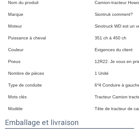
Roue d' entraînement
6x4
Les passagers
2
Siège du conducteur
Suspension pneumati
Rôles de sièges
Deux rangées
Caméra arrière
La caméra
Contrôle de vitesse
Aucune
Le système de freinage antiblocage
- Oui, oui.
(ABS)
ESC ((Système électronique de contrôle
- Oui, oui.
de la stabilité)
Écran tactile
Aucune
Système multimédia
Aucune
Ventilateur
Le manuel
Conditionneur d'air
Automatique