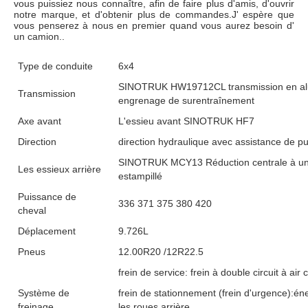
vous puissiez nous connaître, afin de faire plus d'amis, d'ouvrir 
notre marque, et d'obtenir plus de commandes.J' espère que 
vous penserez à nous en premier quand vous aurez besoin d' 
un camion..
Type de conduite
6x4
SINOTRUK HW19712CL transmission en alum
Transmission
engrenage de surentraînement
Axe avant
L'essieu avant SINOTRUK HF7
Direction
direction hydraulique avec assistance de p
SINOTRUK MCY13 Réduction centrale à un se
Les essieux arrière
estampillé
Puissance de
336 371 375 380 420
cheval
Déplacement
9.726L
Pneus
12.00R20 /12R22.5
frein de service: frein à double circuit à air
Système de
frein de stationnement (frein d'urgence):én
freinage
les roues arrière