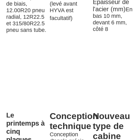
Épaisseur de 
de biais, 
(levé avant 
l'acier (mm)
En 
12.00R20 pneu 
HYVA est 
bas 10 mm, 
radial, 12R22.5 
facultatif)
devant 6 mm, 
et 315/80R22.5 
côté 8
pneu sans tube.
Le 
Conception 
Nouveau 
printemps à 
technique
type de 
cinq 
Conception 
cabine
plaques