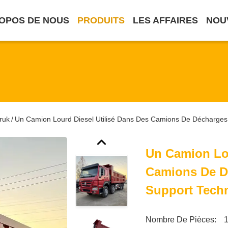
OPOS DE NOUS
PRODUITS
LES AFFAIRES
NOU
ruk
Un Camion Lourd Diesel Utilisé Dans Des Camions De Décharge
/
Un Camion Lou
Camions De D
Support Tech
Nombre De Pièces:
1