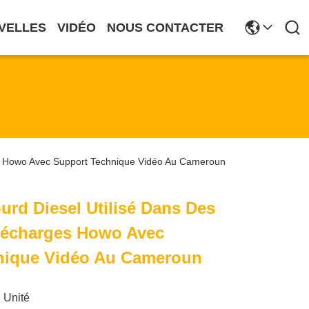
VELLES
VIDÉO
NOUS CONTACTER
s Howo Avec Support Technique Vidéo Au Cameroun
rd Diesel Utilisé Dans Des
écharges Howo Avec
nique Vidéo Au Cameroun
 Unité