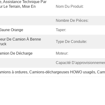
ce, Assistance Technique Par 
ur Le Terrain, Mise En 
Nom Du Produit:
Nombre De Pièces:
 Jaune Orange
Taper:
eur De Camion À Benne 
Type De Conduite:
ruck
Camion De Décharge
Moteur:
Capacité D'approvisionnemen
amions à ordures
, 
Camions-déchargeuses HOWO usagés
, 
Came