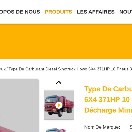
OPOS DE NOUS
PRODUITS
LES AFFAIRES
NOU
ruk
Type De Carburant Diesel Sinotruck Howo 6X4 371HP 10 Pneus 
/
Type De Carbu
6X4 371HP 10
Décharge Min
Nom De Marque: