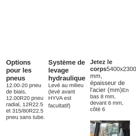
Options 
Système de 
Jetez le 
corps
5400x2300
pour les 
levage 
mm, 
pneus
hydraulique
épaisseur de 
12.00-20 pneu 
Levé au milieu 
l'acier (mm)
En 
de biais, 
(levé avant 
bas 8 mm, 
12.00R20 pneu 
HYVA est 
devant 6 mm, 
radial, 12R22.5 
facultatif)
côté 6
et 315/80R22.5 
pneu sans tube.