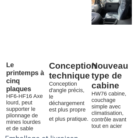
Le 
Conception 
Nouveau 
printemps à 
technique
type de 
cinq 
Conception 
cabine
plaques
d'angle précis, 
HW76 cabine, 
HF6-HF16 Axe 
le 
couchage 
lourd, peut 
déchargement 
simple avec 
supporter le 
est plus propre 
climatisation, 
pilonnage de 
et plus pratique.
contrôle avant 
mines lourdes 
tout en acier
et de sable