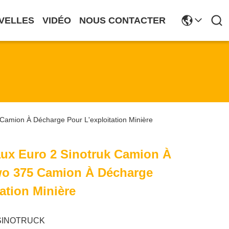
VELLES
VIDÉO
NOUS CONTACTER
amion À Décharge Pour L'exploitation Minière
ux Euro 2 Sinotruk Camion À
o 375 Camion À Décharge
ation Minière
SINOTRUCK