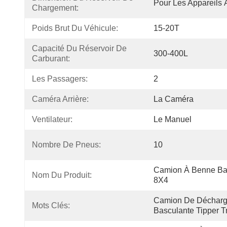
Pour Les Appareil
Chargement:
Poids Brut Du Véhicule:
15-20T
Capacité Du Réservoir De 
300-400L
Carburant:
Les Passagers:
2
Caméra Arrière:
La Caméra
Ventilateur:
Le Manuel
Nombre De Pneus:
10
Camion À Benne Ba
Nom Du Produit:
8X4
Camion De Décharg
Mots Clés:
Basculante Tipper T