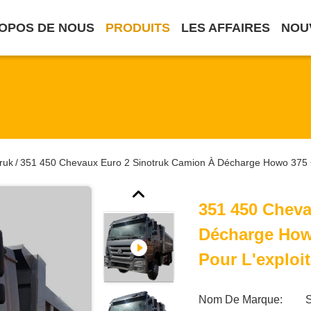
OPOS DE NOUS
PRODUITS
LES AFFAIRES
NOU
ruk
351 450 Chevaux Euro 2 Sinotruk Camion À Décharge Howo 375 C
/
351 450 Cheva
Décharge How
Pour L'exploit
Nom De Marque: