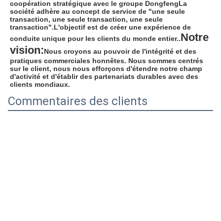
coopération stratégique avec le groupe DongfengLa 
société adhère au concept de service de "une seule 
transaction, une seule transaction, une seule 
transaction".L'objectif est de créer une expérience de 
Notre 
conduite unique pour les clients du monde entier..
vision:
Nous croyons au pouvoir de l'intégrité et des 
pratiques commerciales honnêtes. Nous sommes centrés 
sur le client, nous nous efforçons d'étendre notre champ 
d'activité et d'établir des partenariats durables avec des 
clients mondiaux.
Commentaires des clients