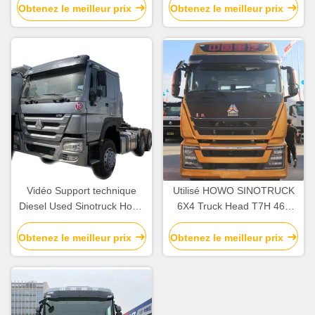
de tracteur 6x4
tracteur tête de camion
Obtenez le meilleur prix
Obtenez le meilleur prix
Vidéo Support technique
Utilisé HOWO SINOTRUCK
Diesel Used Sinotruck Howo
6X4 Truck Head T7H 460
Tracteur Truck 375HP
Truck tracteur avec émission
remorque Tracteur
EURO 5
Obtenez le meilleur prix
Obtenez le meilleur prix
remorque