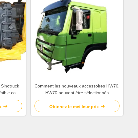
 Sinotruck
Comment les nouveaux accessoires HW76,
aible coût
HW70 peuvent être sélectionnés
ement
x
Obtenez le meilleur prix