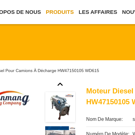
OPOS DE NOUS
PRODUITS
LES AFFAIRES
NOU
esel Pour Camions À Décharge HW47150105 WD615
Moteur Diese
HW47150105 
Nom De Marque:
s
Numéro De Modèle: