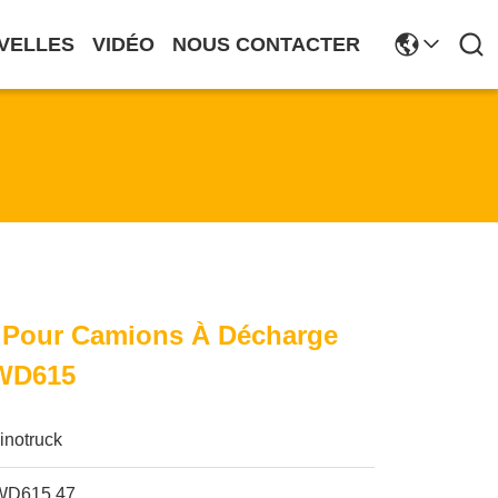
VELLES
VIDÉO
NOUS CONTACTER
l Pour Camions À Décharge
WD615
inotruck
WD615.47