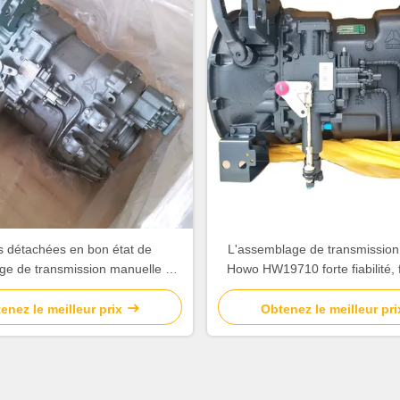
s détachées en bon état de
L'assemblage de transmission
ge de transmission manuelle du
Howo HW19710 forte fiabilité, f
notruk Howo type HW19710 à 10
d'entretien et haut rend
vitesses
enez le meilleur prix
Obtenez le meilleur pri