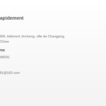
rapidement
06, bâtiment Jincheng, ville de Changping,
 Chine
mme
586591
591@163.com