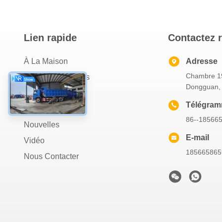
Lien rapide
Contactez 
À La Maison
Adresse
Chambre 19
À Propos De Nous
Dongguan,
Produits
Télégra
Les Affaires
86--18566
Nouvelles
E-mail
Vidéo
18566586
Nous Contacter