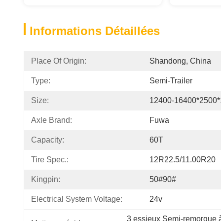
Informations Détaillées
Place Of Origin:
Shandong, China
Type:
Semi-Trailer
Size:
12400-16400*2500
Axle Brand:
Fuwa
Capacity:
60T
Tire Spec.:
12R22.5/11.00R20
Kingpin:
50#90#
Electrical System Voltage:
24v
3 essieux Semi-remorque à 