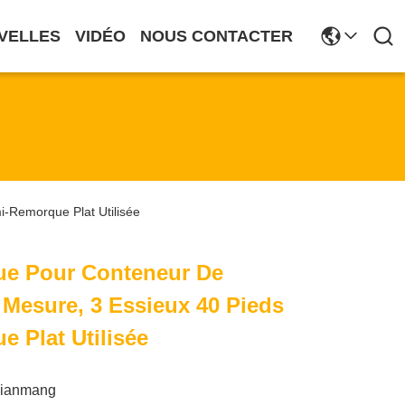
VELLES
VIDÉO
NOUS CONTACTER
-Remorque Plat Utilisée
e Pour Conteneur De
 Mesure, 3 Essieux 40 Pieds
 Plat Utilisée
xianmang