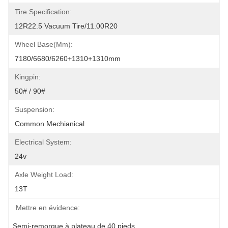
Tire Specification:
12R22.5 Vacuum Tire/11.00R20
Wheel Base(mm):
7180/6680/6260+1310+1310mm
Kingpin:
50# / 90#
Suspension:
Common Mechianical
Electrical System:
24v
Axle Weight Load:
13T
Mettre en évidence:
Semi-remorque à plateau de 40 pieds
, 