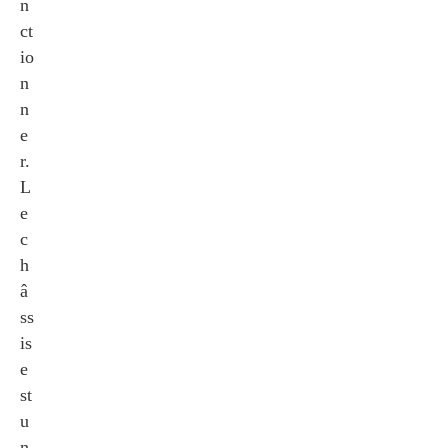
n
ct
io
n
n
e
r.
L
e
c
h
â
ss
is
e
st
u
n