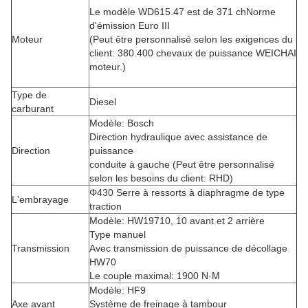
Le modèle WD615.47 est de 371 ch
Norme
d'émission Euro III
Moteur
(
Peut être personnalisé selon les exigences du
client: 380.400 chevaux de puissance WEICHAI
moteur.
)
Type de
Diesel
carburant
Modèle: Bosch
Direction hydraulique avec assistance de
Direction
puissance
conduite à gauche (
Peut être personnalisé
selon les besoins du client: RHD
)
Φ430 Serre à ressorts à diaphragme de type
L'embrayage
traction
Modèle: HW19710, 10 avant et 2 arrière
Type manuel
Transmission
Avec transmission de puissance de décollage
HW70
Le couple maximal: 1900 N·M
Modèle: HF9
Axe avant
Système de freinage à tambour