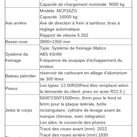
Capacité de chargement nominale: 9000 kg
Modèle: MCP16ZG
Capacité: 16000 kg
Axe arrière
Axe de direction à frein à tambour, bras à
réglage automatique
Rapport de vitesse:5.262
Basse-roue
3800+1350 mm
Type: Système de freinage Wabco
Système de
ABS 4S/4M
freinage
Fréquence de soupape d'échappement du
moteur
réservoir de carburant en alliage d'aluminium
Bateau pétrolier
de 300 litres
Les types: 12.00R20
Peut être remplacé selon
Pneus
la demande du client: pneu en acier R22,5.
)
5600*2300*1500mm, 8mm pour le fond et
6mm pour la plaque latérale, boîte
Jetez le corps
rectangulaire, cylindre de levage avant de
marque chinoise, avec intégration
Les ailes, le couvercle des phares.
Tracé des roues avant (mm): 2022
Tracé des roues arrière (mm):1830