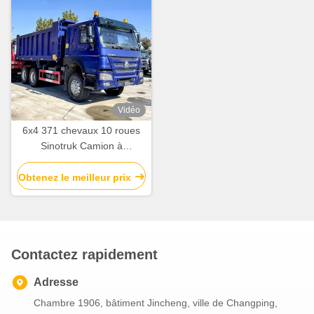
Vidéo
6x4 371 chevaux 10 roues
Sinotruk Camion à
décharges, Camion à
décharges d'occasion Howo
Obtenez le meilleur prix
Contactez rapidement
Adresse
Chambre 1906, bâtiment Jincheng, ville de Changping,