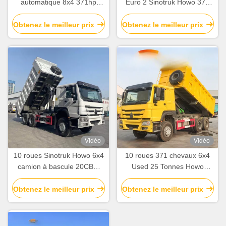
automatique 8x4 371hp
Euro 2 Sinotruk Howo 371
camion de décharge de
camion à remontage 8
sable 40 tonnes 60 tonnes
tonnes à main droite
Obtenez le meilleur prix
Obtenez le meilleur prix
en Afrique
Vidéo
Vidéo
10 roues Sinotruk Howo 6x4
10 roues 371 chevaux 6x4
camion à bascule 20CBM
Used 25 Tonnes Howo
Capacité Howo camion à
Dump Truck avec longueur
décharge LHD Drive
du réservoir de chargement
Obtenez le meilleur prix
Obtenez le meilleur prix
5,3-6,2M