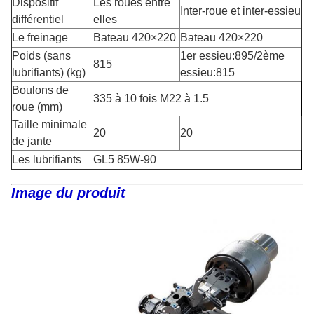
Dispositif
Les roues entre
Inter-roue et inter-essieu
différentiel
elles
Le freinage
Bateau 420×220
Bateau 420×220
Poids (sans
1er essieu:895/2ème
815
lubrifiants) (kg)
essieu:815
Boulons de
335 à 10 fois M22 à 1.5
roue (mm)
Taille minimale
20
20
de jante
Les lubrifiants
GL5 85W-9
0
Image du produit