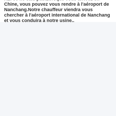
Chine, vous pouvez vous rendre à l'aéroport de
Nanchang.Notre chauffeur viendra vous
chercher à l'aéroport international de Nanchang
et vous conduira à notre usine..
Quatrième question:
Comment assurer la qualité
des produits?
A3: 1. nouvelle voiture: tout d'abord, nous
avons passé la certification du système
international de qualité. deuxièmement, le
groupe de fabrication de Chine a effectué la
certification sur place de notre usine.
2Avant que chaque véhicule ne quitte l'usine,
nous vérifions que le moteur, la boîte de
vitesses, le châssis, l'essieu arrière sont en
parfait état de fonctionnement et que le véhicule
est testé.vous pouvez confier à une agence de
test tierce une inspection détaillée de nos
véhicules d'usine.
Quatrième question:
Quels services pouvons-
nous fournir?