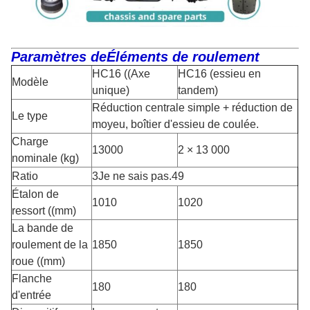
Paramètres de
Éléments de roulement
HC16 ((Axe
HC16 (essieu en
Modèle
unique)
tandem)
Réduction centrale simple + réduction de
Le type
moyeu, boîtier d'essieu de coulée.
Charge
13000
2 × 13 000
nominale (kg)
Ratio
3Je ne sais pas.49
Étalon de
1010
1020
ressort ((mm)
La bande de
roulement de la
1850
1850
roue ((mm)
Flanche
180
180
d'entrée