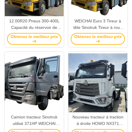
12.00R20 Pneus 300-400L
WEICHAI Euro 3 Tireur à
Capacité du réservoir de
tête Sinotruk Tireur à roue
carburant 371HP 6X4 Tête
unique Howo T7h Tireur à
Obtenez le meilleur prix
Obtenez le meilleur prix
de tracteur
roue
Camion tracteur Sinotruk
Nouveau tracteur à traction
utilisé 371HP WEICHAI
à droite HOWO NX371
moteur diesel capacité 8L
Convient pour le Kenya, la