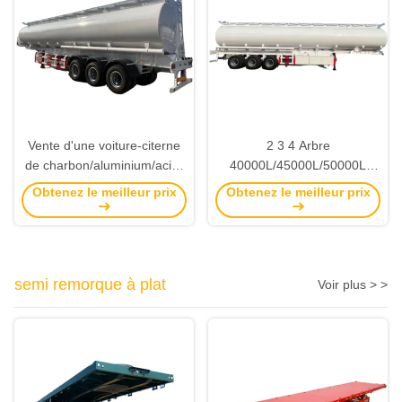
Vente d'une voiture-citerne
2 3 4 Arbre
de charbon/aluminium/acier
40000L/45000L/50000L
inoxydable
Charbon/aluminium/acier
Obtenez le meilleur prix
Obtenez le meilleur prix
inoxydable camion-citerne
remorque pour le transport
au diesel/jet/gaz
semi remorque à plat
Voir plus > >