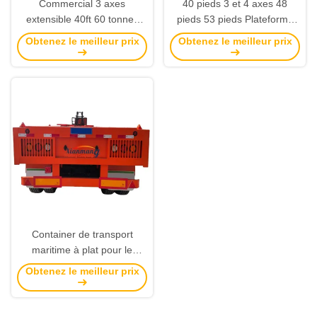
Commercial 3 axes
40 pieds 3 et 4 axes 48
extensible 40ft 60 tonnes
pieds 53 pieds Plateforme
plat semi-remorque, plate-
Conteneur à lit plat Semi-
Obtenez le meilleur prix
Obtenez le meilleur prix
forme semi-remorque pour
remorque avec plancher en
le tracteur camion et le
acier tracteur 3-5mm Plaque
transport de marchandises
de diamant
Container de transport
maritime à plat pour le
Rwanda et la Tanzanie
Obtenez le meilleur prix