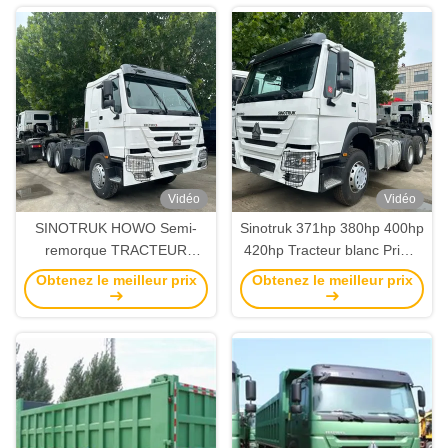
d'émission Euro II
chargement Zz3317n4667e1
Vidéo
Vidéo
SINOTRUK HOWO Semi-
Sinotruk 371hp 380hp 400hp
remorque TRACTEUR
420hp Tracteur blanc Prime
TROCHE avec climatiseur
Mover Truck 6x4 10 roues
Obtenez le meilleur prix
Obtenez le meilleur prix
60-70 TONS 371HP 380HP
Rhd et Lhd sont pneus 12
400HP 420HP WEICHAI et le
R20 moteur Sinotruck
moteur SINOTRUCK