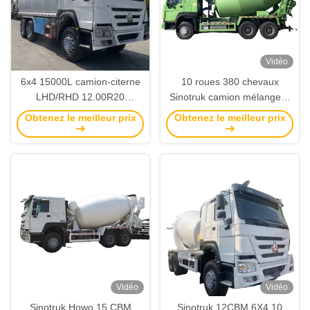
Vidéo
6x4 15000L camion-citerne
10 roues 380 chevaux
LHD/RHD 12.00R20
Sinotruk camion mélangeur
personnalisable avec 3
6X4 type de conduite avec
Obtenez le meilleur prix
Obtenez le meilleur prix
ensembles de soupapes
12CBM Capacité
sous-marines
Vidéo
Vidéo
Sinotruk Howo 15 CBM
Sinotruk 12CBM 6X4 10