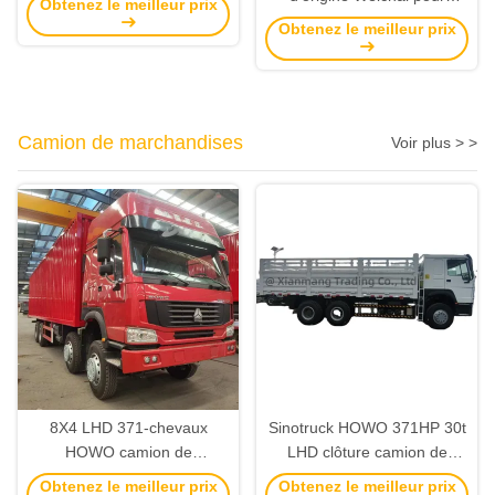
Obtenez le meilleur prix
HOWO 1000428205
Obtenez le meilleur prix
10000535 1000428205
612600190763
Camion de marchandises
Voir plus > >
8X4 LHD 371-chevaux
Sinotruck HOWO 371HP 30t
HOWO camion de
LHD clôture camion de
chargement avec direction
chargement camion Dolly
Obtenez le meilleur prix
Obtenez le meilleur prix