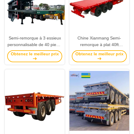
Semi-remorque à 3 essieux
Chine Xianmang Semi-
personnalisable de 40 pieds,
remorque à plat 40ft
semi-remorque à plat, semi-
Container à plat à transport
Obtenez le meilleur prix
Obtenez le meilleur prix
remorque à conteneur avec
Semi-remorque à vendre
tête de lit