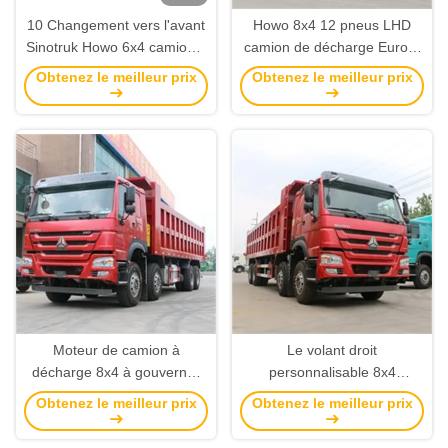
10 Changement vers l'avant
Howo 8x4 12 pneus LHD
Sinotruk Howo 6x4 camion à
camion de décharge Euro II
décharge à main gauche
Émission standard 380HP
Obtenez le meilleur prix
Obtenez le meilleur prix
avec support vidéo
personnalisable à droite
Moteur de camion à
Le volant droit
décharge 8x4 à gouvernail
personnalisable 8x4
droit personnalisable modèle
Sinotruck Howo Dump Truck
Obtenez le meilleur prix
Obtenez le meilleur prix
Wd615.47 avec transmission
Avec 380 ch et 8,2 mètres
Hw19710 et norme
Longueur de la boîte de