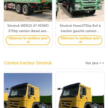
Sinotruk WD615.47 HOWO
Sinotruk Howo375hp 8x4 à
375hp camion diesel avec
traction gauche camion à
12 pneus et un volume de
bascule utilisé avec 12
Obtenez le meilleur prix
Obtenez le meilleur prix
charge de 26,79CBM
pneus et boîte de
chargement à 4 axes
Longueur 7.2-8.2m
personnalisable
Camion tracteur Sinotruk
Voir plus > >