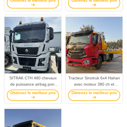
Obtenez le meilleur prix
Obtenez le meilleur prix
Caméra arrière Aucun
Tanzanie et le Mozambique
SITRAK C7H 480 chevaux
Tracteur Sinotruk 6x4 Hahan
de puissance airbag pont
avec moteur 380 ch et
6x4 tracteur camion de
capacité de réservoir de
Obtenez le meilleur prix
Obtenez le meilleur prix
transport efficace camion
carburant Rhd 450L
avec sièges airbag
personnalisable