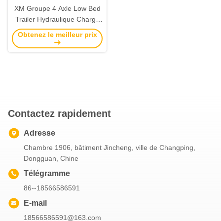
XM Groupe 4 Axle Low Bed
Trailer Hydraulique Charge
frontale Gooseneck
Obtenez le meilleur prix
Détachable Lowboy Semi
Trailer Pour le Nigéria
Contactez rapidement
Adresse
Chambre 1906, bâtiment Jincheng, ville de Changping,
Dongguan, Chine
Télégramme
86--18566586591
E-mail
18566586591@163.com