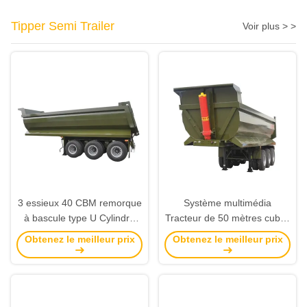
Tipper Semi Trailer
Voir plus > >
3 essieux 40 CBM remorque
Système multimédia
à bascule type U Cylindre
Tracteur de 50 mètres cubes
hydraulique 50 tonnes 60
hydraulique pour le Kenya et
Obtenez le meilleur prix
Obtenez le meilleur prix
tonnes 70 tonnes
le Congo
Suspension aérienne
remorques à plat