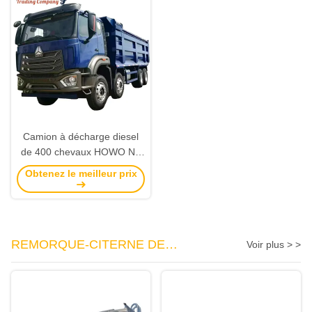
Camion à décharge diesel
de 400 chevaux HOWO NX
8X4 roue motrice Euro 3
Obtenez le meilleur prix
Norme d'émission et sans
ESC ou système multimédia
équipé
REMORQUE-CITERNE DE
Voir plus > >
CARBURANT