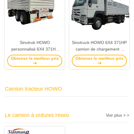
Sinotruk HOWO
Sinotruck HOWO 6X4 371HP
personnalisé 6X4 371HP
camion de chargement à
400HP 35t camion de
clôture, 3 essieux remorque
Obtenez le meilleur prix
Obtenez le meilleur prix
marchandises d'occasion 3
à barre de traction À vendre
essieux remorque à barre de
traction
Camion tracteur HOWO
Le camion à ordures Howo
Voir plus > >