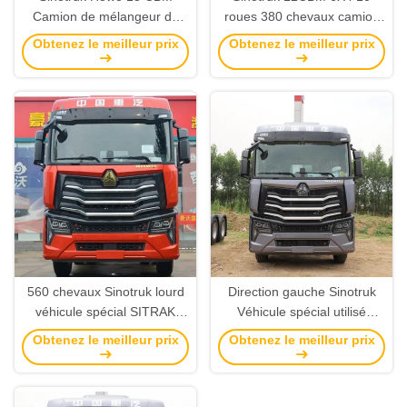
Camion de mélangeur de
roues 380 chevaux camion
béton auto-chargé 6x4 avec
mélangeur de béton
Obtenez le meilleur prix
Obtenez le meilleur prix
moteur WEICHAI
560 chevaux Sinotruk lourd
Direction gauche Sinotruk
véhicule spécial SITRAK
Véhicule spécial utilisé
LHG camions à moteur avec
Sinotruk HOWO MAX 6X4
Obtenez le meilleur prix
Obtenez le meilleur prix
système multimédia
530hp Tracteur GNL