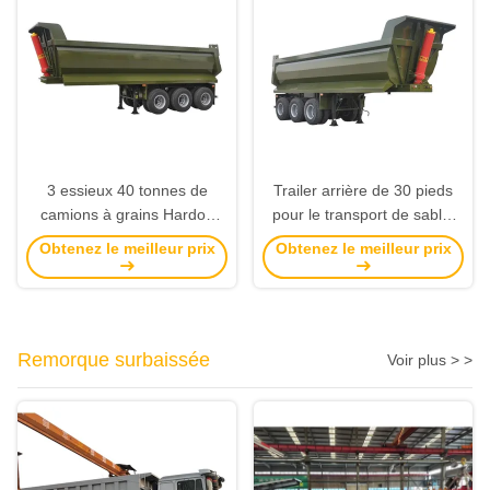
3 essieux 40 tonnes de
Trailer arrière de 30 pieds
camions à grains Hardox
pour le transport de sable,
remorque arrière sur mesure
de gravier, de dureté d'
Obtenez le meilleur prix
Obtenez le meilleur prix
avec BPW / FUWA / LUCKIN
acier, soudage solide, semi-
essieu
remorque
Remorque surbaissée
Voir plus > >